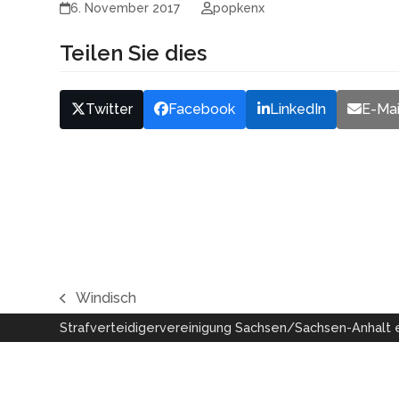
6. November 2017
popkenx
Teilen Sie dies
Twitter
Facebook
LinkedIn
E-Mai
Windisch
vorheriger
Strafverteidigervereinigung Sachsen/Sachsen-Anhalt e
Beitrag: