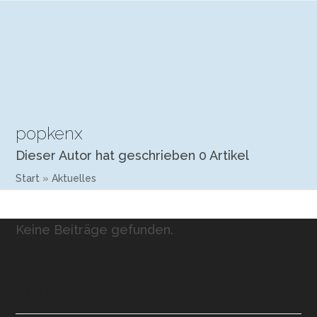
Open
Close
Skip
mobile
mobile
to
menu
menu
content
popkenx
Dieser Autor hat geschrieben 0 Artikel
Start
»
Aktuelles
Keine Beiträge gefunden.
Aktuelles: