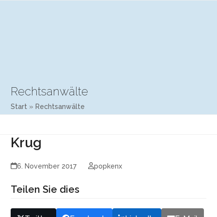
Open
Close
Skip
mobile
mobile
to
menu
menu
content
Rechtsanwälte
Start
»
Rechtsanwälte
Krug
6. November 2017
popkenx
Teilen Sie dies