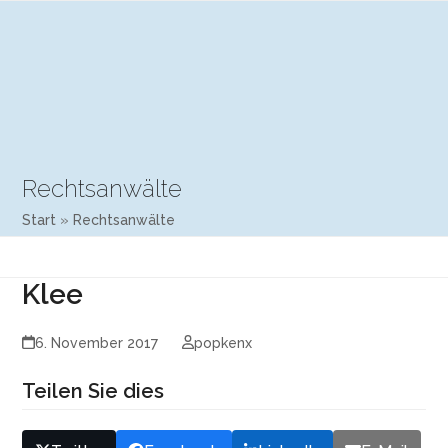
Open
Close
Skip
mobile
mobile
to
menu
menu
content
Rechtsanwälte
Start
»
Rechtsanwälte
Klee
6. November 2017
popkenx
Teilen Sie dies