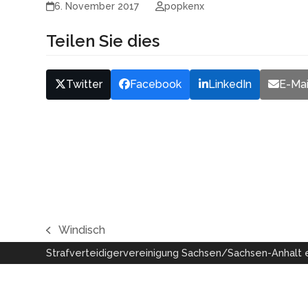
6. November 2017
popkenx
Teilen Sie dies
Twitter
Facebook
LinkedIn
E-Mai
Windisch
vorheriger
Strafverteidigervereinigung Sachsen/Sachsen-Anhalt e
Beitrag: