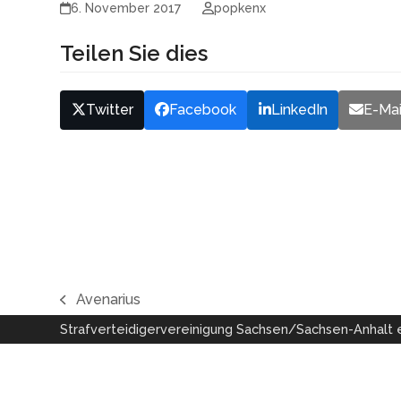
6. November 2017
popkenx
Teilen Sie dies
Twitter
Facebook
LinkedIn
E-Mai
Avenarius
vorheriger
Strafverteidigervereinigung Sachsen/Sachsen-Anhalt e
Beitrag: