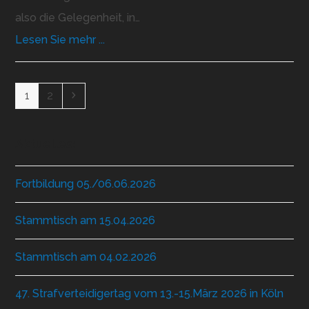
also die Gelegenheit, in…
Lesen Sie mehr ...
Seite
Seite
Vorwärts
1
2
Aktuelles:
Fortbildung 05./06.06.2026
Stammtisch am 15.04.2026
Stammtisch am 04.02.2026
47. Strafverteidigertag vom 13.-15.März 2026 in Köln