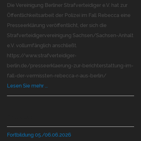
Die Vereinigung Berliner Strafverteidiger e.V. hat zur
Öffentlichkeitsarbeit der Polizei im Fall Rebecca eine
Presseerklärung veröffentlicht, der sich die
Strafverteidigervereinigung Sachsen/Sachsen-Anhalt
e.V. vollumfänglich anschließt.
https://www.strafverteidiger-
berlin.de/presseerklaerung-zur-berichterstattung-im-
fall-der-vermissten-rebecca-r-aus-berlin/
Lesen Sie mehr ...
Aktuelles:
Fortbildung 05./06.06.2026