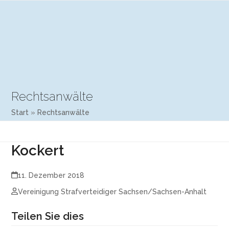
Open
Close
Skip
mobile
mobile
to
menu
menu
content
Rechtsanwälte
Start
»
Rechtsanwälte
Kockert
11. Dezember 2018
Vereinigung Strafverteidiger Sachsen/Sachsen-Anhalt
Teilen Sie dies