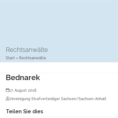
Open
Close
Skip
mobile
mobile
to
menu
menu
content
Rechtsanwälte
Start
»
Rechtsanwälte
Bednarek
17. August 2018
Vereinigung Strafverteidiger Sachsen/Sachsen-Anhalt
Teilen Sie dies