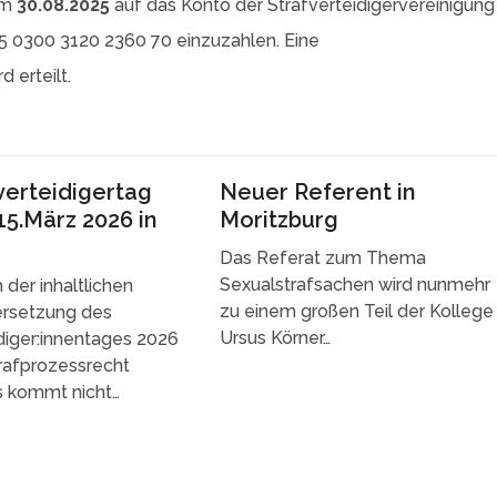
um
30.08.2025
auf das Konto der Strafverteidigervereinigung
5 0300 3120 2360 70 einzuzahlen. Eine
 erteilt.
fverteidigertag
Neuer Referent in
15.März 2026 in
Moritzburg
Das Referat zum Thema
Sexualstrafsachen wird nunmehr
der inhaltlichen
zu einem großen Teil der Kollege
rsetzung des
Ursus Körner…
diger:innentages 2026
trafprozessrecht
s kommt nicht…