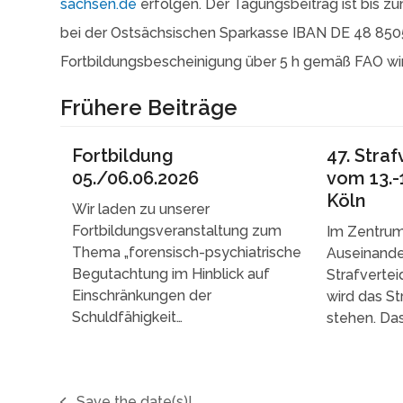
sachsen.de
erfolgen. Der Tagungsbeitrag ist bis z
bei der Ostsächsischen Sparkasse IBAN DE 48 850
Fortbildungsbescheinigung über 5 h gemäß FAO wird
Frühere Beiträge
Fortbildung
47. Stra
05./06.06.2026
vom 13.-
Köln
Wir laden zu unserer
Fortbildungsveranstaltung zum
Im Zentrum 
Thema „forensisch-psychiatrische
Auseinande
Begutachtung im Hinblick auf
Strafvertei
Einschränkungen der
wird das S
Schuldfähigkeit…
stehen. Da
Save the date(s)!