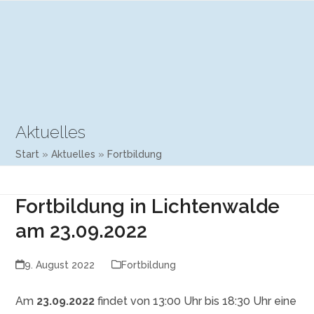
Open
Close
Skip
mobile
mobile
to
menu
menu
content
Aktuelles
Start
»
Aktuelles
»
Fortbildung
Fortbildung in Lichtenwalde
am 23.09.2022
9. August 2022
Fortbildung
Am
23.09.2022
findet von 13:00 Uhr bis 18:30 Uhr eine